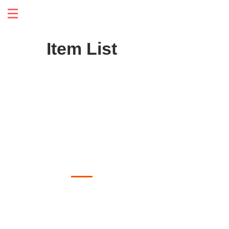
Item List
5 allée des Bleuets 33650 Saucats - France
... et souvent partout ailleurs avec des gens chouettes loin des plafonds
moches
Siret :
492 225 545 00044